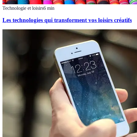
Technologie et loisirs
6
min
Les technologies qui transforment vos loisirs créatifs