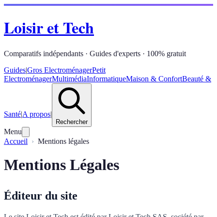
Loisir et Tech
Comparatifs indépendants · Guides d'experts · 100% gratuit
Guides
|
Gros Electroménager
Petit
Electroménager
Multimédia
Informatique
Maison & Confort
Beauté &
Santé
|
A propos
|
Rechercher
Menu
Accueil
Mentions légales
Mentions Légales
Éditeur du site
Le site Loisir et Tech est édité par Loisir et Tech SAS, société par