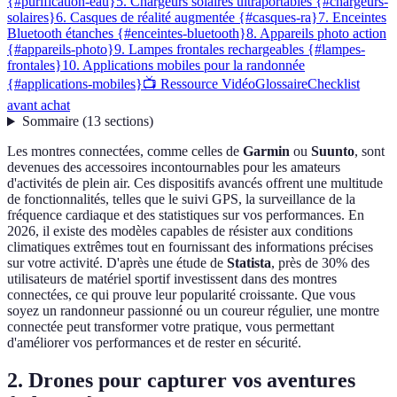
{#purification-eau}
5. Chargeurs solaires ultraportables {#chargeurs-
solaires}
6. Casques de réalité augmentée {#casques-ra}
7. Enceintes
Bluetooth étanches {#enceintes-bluetooth}
8. Appareils photo action
{#appareils-photo}
9. Lampes frontales rechargeables {#lampes-
frontales}
10. Applications mobiles pour la randonnée
{#applications-mobiles}
📺 Ressource Vidéo
Glossaire
Checklist
avant achat
Sommaire
(
13
sections
)
Les montres connectées, comme celles de
Garmin
ou
Suunto
, sont
devenues des accessoires incontournables pour les amateurs
d'activités de plein air. Ces dispositifs avancés offrent une multitude
de fonctionnalités, telles que le suivi GPS, la surveillance de la
fréquence cardiaque et des statistiques sur vos performances. En
2026, il existe des modèles capables de résister aux conditions
climatiques extrêmes tout en fournissant des informations précises
sur votre activité. D'après une étude de
Statista
, près de 30% des
utilisateurs de matériel sportif investissent dans des montres
connectées, ce qui prouve leur popularité croissante. Que vous
soyez un randonneur passionné ou un coureur régulier, une montre
connectée peut transformer votre pratique, vous permettant
d'améliorer vos performances et de rester en sécurité.
2. Drones pour capturer vos aventures