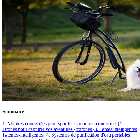
Sommaire
1. Montres connectées pour sportifs {#montres-connectees}
2.
Drones pour capturer vos aventures {#drones}
3. Tentes intelligentes
{#tentes-intelligentes}
4. Systèmes de purification d'eau portables