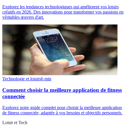
Explorez les tendances technologiques qui améliorent vos loisirs
créatifs en 2026. Des innovations pour transformer vos passions en
véritables œuvres d'art.
Technologie et loisirs
6
min
Comment choisir la meilleure application de fitness
connectée
Explorez notre guide complet pour choisir la meilleure application
de fitness connectée, adaptée à vos besoins et objectifs personnels.
Loisir et Tech