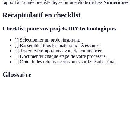
rapport à l’année précédente, selon une étude de
Les Numériques
.
Récapitulatif en checklist
Checklist pour vos projets DIY technologiques
[ ] Sélectionner un projet inspirant.
[ ] Rassembler tous les matériaux nécessaires.
[ ] Tester les composants avant de commencer.
[ ] Documenter chaque étape de votre processus.
[ ] Obtenir des retours de vos amis sur le résultat final.
Glossaire
Terme
Définition
Do It Yourself, philosophie de création artisanale
DIY
autonome.
Plateforme électronique open source permettant de
Arduino
créer des projets interactifs.