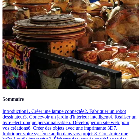
Sommaire
Introduction
1. Créer une lampe connectée
2. Fabriquer un robot
dessinateur
3. Concevoir un jardin d'intérieur intelligent
4. Réaliser un
livre électronique personnalisable
5. Développer un site web pour
vos créations
6. Créer des objets avec une imprimante 3D
7.
Imbriquer votre système audio dans vos projets
8. Construire une