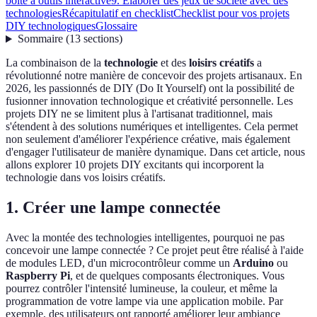
boîte à outils interactive
9. Élaborer des jeux de société avec des
technologies
Récapitulatif en checklist
Checklist pour vos projets
DIY technologiques
Glossaire
Sommaire
(
13
sections
)
La combinaison de la
technologie
et des
loisirs créatifs
a
révolutionné notre manière de concevoir des projets artisanaux. En
2026, les passionnés de DIY (Do It Yourself) ont la possibilité de
fusionner innovation technologique et créativité personnelle. Les
projets DIY ne se limitent plus à l'artisanat traditionnel, mais
s'étendent à des solutions numériques et intelligentes. Cela permet
non seulement d'améliorer l'expérience créative, mais également
d'engager l'utilisateur de manière dynamique. Dans cet article, nous
allons explorer 10 projets DIY excitants qui incorporent la
technologie dans vos loisirs créatifs.
1. Créer une lampe connectée
Avec la montée des technologies intelligentes, pourquoi ne pas
concevoir une lampe connectée ? Ce projet peut être réalisé à l'aide
de modules LED, d'un microcontrôleur comme un
Arduino
ou
Raspberry Pi
, et de quelques composants électroniques. Vous
pourrez contrôler l'intensité lumineuse, la couleur, et même la
programmation de votre lampe via une application mobile. Par
exemple, des utilisateurs ont rapporté améliorer leur ambiance