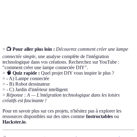
Ordinateur miniature permettant d'apprendre la
Raspberry
programmation et réaliser de nombreux projets
Pi
innovants.
>
📺 Pour aller plus loin :
Découvrez comment créer une lampe
connectée simple
, une analyse complète de l'intégration
technologique dans vos créations. Recherchez sur YouTube :
"comment créer une lampe connectée DIY".
>
🧠 Quiz rapide :
Quel projet DIY vous inspire le plus ?
> - A) Lampe connectée
> - B) Robot dessinateur
> - C) Jardin d'intérieur intelligent
>
Réponse : A — L'intégration technologique dans les loisirs
créatifs est fascinante !
Pour en savoir plus sur ces projets, n'hésitez pas à explorer les
ressources disponibles sur des sites comme
Instructables
ou
Hackster.io
.