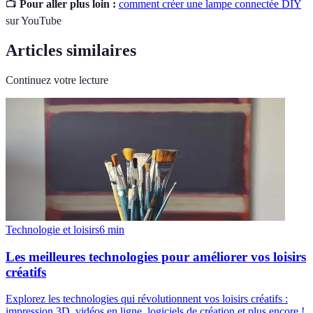
📺
Pour aller plus loin :
comment créer une lampe connectée DIY
sur YouTube
Articles similaires
Continuez votre lecture
Technologie et loisirs
6
min
Les meilleures technologies pour améliorer vos loisirs
créatifs
Explorez les technologies qui révolutionnent vos loisirs créatifs :
impression 3D, vidéos en ligne, logiciels de création et plus encore !