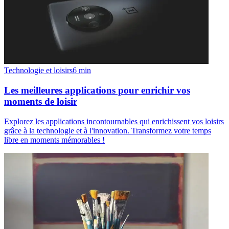
Technologie et loisirs
6
min
Les meilleures applications pour enrichir vos
moments de loisir
Explorez les applications incontournables qui enrichissent vos loisirs
grâce à la technologie et à l'innovation. Transformez votre temps
libre en moments mémorables !