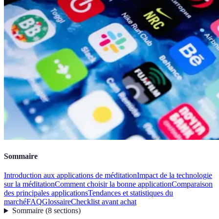
Sommaire
Introduction aux applications de méditation
Impact de la technologie
sur la méditation
Comment choisir la bonne application
Comparaison
des principales applications
Tendances et statistiques du
marché
FAQ
Glossaire
Checklist avant achat
Sommaire
(
8
sections
)