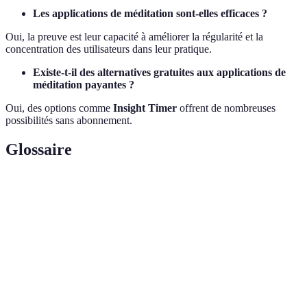
Les applications de méditation sont-elles efficaces ?
Oui, la preuve est leur capacité à améliorer la régularité et la
concentration des utilisateurs dans leur pratique.
Existe-t-il des alternatives gratuites aux applications de
méditation payantes ?
Oui, des options comme
Insight Timer
offrent de nombreuses
possibilités sans abonnement.
Glossaire
Terme
Définition
Méditation
Pratique méditative conduite par une voix qui
guidée
instruit et encourage la conscience.
Incorporation de techniques de jeu pour améliorer
Gamification
l'engagement des utilisateurs.