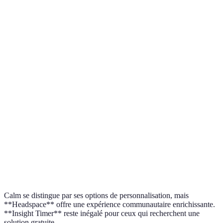
Critère
Calm
Headspace
Insight Timer
Séances guidées
Oui
Oui
Oui
Personnalisation
Forte
Moyenne
Faible
Communauté
Faible
Forte
Très Forte
Prix
Abonnement
Abonnement
Gratuit
Calm se distingue par ses options de personnalisation, mais
**Headspace** offre une expérience communautaire enrichissante.
**Insight Timer** reste inégalé pour ceux qui recherchent une
solution gratuite.