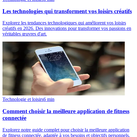
Les technologies qui transforment vos loisirs créatifs
Explorez les tendances technologiques qui améliorent vos loisirs
créatifs en 2026. Des innovations pour transformer vos passions en
véritables œuvres d'art.
Technologie et loisirs
6
min
Comment choisir la meilleure application de fitness
connectée
Explorez notre guide complet pour choisir la meilleure application
de fitness connectée, adaptée à vos besoins et objectifs personnels.