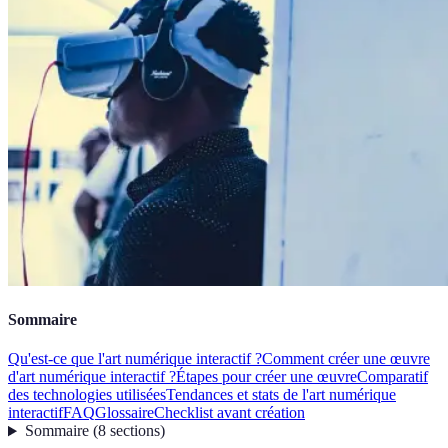
Sommaire
Qu'est-ce que l'art numérique interactif ?
Comment créer une œuvre
d'art numérique interactif ?
Étapes pour créer une œuvre
Comparatif
des technologies utilisées
Tendances et stats de l'art numérique
interactif
FAQ
Glossaire
Checklist avant création
Sommaire
(
8
sections
)