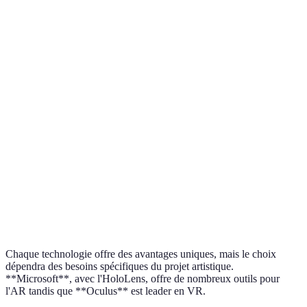
Critère
VR (Réalité Virtuelle)
AR (Réalité Augmentée)
Immersion
Complète
Partielle
Accessibilité
Équipement requis
Smartphone suffisant
Interactivité
Forte
Modérée
Coût
Élevé
Moyen
Chaque technologie offre des avantages uniques, mais le choix
dépendra des besoins spécifiques du projet artistique.
**Microsoft**, avec l'HoloLens, offre de nombreux outils pour
l'AR tandis que **Oculus** est leader en VR.