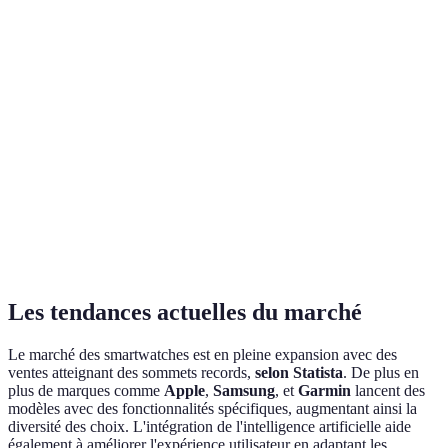
Mul
Compatibilité
Android
iOS
Multi-OS
gag
5 Jo
Autonomie
1 Jour
3 Jours
5 Jours
préf
Selo
Fonctionnalités
Basique
Intermédiaire
Avancé
beso
En
Prix
€
€€
€€€
fonc
du b
Les tendances actuelles du marché
Le marché des smartwatches est en pleine expansion avec des
ventes atteignant des sommets records,
selon Statista
. De plus en
plus de marques comme
Apple
,
Samsung
, et
Garmin
lancent des
modèles avec des fonctionnalités spécifiques, augmentant ainsi la
diversité des choix. L'intégration de l'intelligence artificielle aide
également à améliorer l'expérience utilisateur en adaptant les