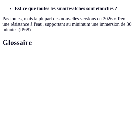
Est-ce que toutes les smartwatches sont étanches ?
Pas toutes, mais la plupart des nouvelles versions en 2026 offrent
une résistance à l'eau, supportant au minimum une immersion de 30
minutes (IP68).
Glossaire
Terme
Définition
Système mondial de localisation permettant de
GPS
déterminer la position exacte.
Système d'exploitation sur lequel fonctionne la
OS
smartwatch.
Capacité d'un appareil à résister à la pénétration de
Étanchéité
l'eau.