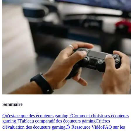
Sommaire
Qu'est-ce que des écouteurs gaming ?
Comment choisir ses écouteurs
gaming ?
Tableau comparatif des écouteurs gaming
Critères
d'évaluation des écouteurs gaming
📺 Ressource Vidéo
FAQ sur les