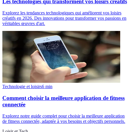
Les technologies qui transforment vos loisirs créatifs
Explorez les tendances technologiques qui améliorent vos loisirs
créatifs en 2026. Des innovations pour transformer vos passions en
véritables œuvres d'art.
Technologie et loisirs
6
min
Comment choisir la meilleure application de fitness
connectée
Explorez notre guide complet pour choisir la meilleure application
de fitness connectée, adaptée à vos besoins et objectifs personnels.
Loisir et Tech