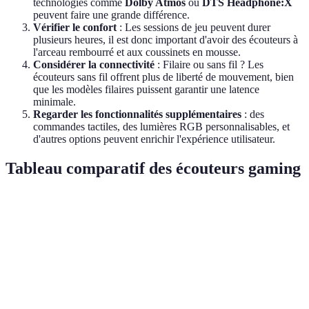
technologies comme
Dolby Atmos
ou
DTS Headphone:X
peuvent faire une grande différence.
Vérifier le confort
: Les sessions de jeu peuvent durer
plusieurs heures, il est donc important d'avoir des écouteurs à
l'arceau rembourré et aux coussinets en mousse.
Considérer la connectivité
: Filaire ou sans fil ? Les
écouteurs sans fil offrent plus de liberté de mouvement, bien
que les modèles filaires puissent garantir une latence
minimale.
Regarder les fonctionnalités supplémentaires
: des
commandes tactiles, des lumières RGB personnalisables, et
d'autres options peuvent enrichir l'expérience utilisateur.
Tableau comparatif des écouteurs gaming
Critère
Option A
Option B
Option C
Ve
Op
Qualité
es
Excellente
Bonne
Très bonne
audio
po
im