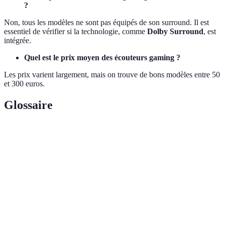
?
Non, tous les modèles ne sont pas équipés de son surround. Il est
essentiel de vérifier si la technologie, comme
Dolby Surround
, est
intégrée.
Quel est le prix moyen des écouteurs gaming ?
Les prix varient largement, mais on trouve de bons modèles entre 50
et 300 euros.
Glossaire
Terme
Définition
Technologie audio offrant une expérience
Son surround
immersive en simulant plusieurs canaux sonores.
Composants qui convertissent les signaux
Transducteurs
électriques en son.