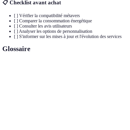
📋 Checklist avant achat
[ ] Vérifier la compatibilité métavers
[ ] Comparer la consommation énergétique
[ ] Consulter les avis utilisateurs
[ ] Analyser les options de personnalisation
[ ] S'informer sur les mises à jour et l'évolution des services
Glossaire
Terme
Définition
Un espace virtuel collectif partagé, souvent en
Métavers
3D.
Réalité Virtuelle
Technologie simulant un environnement
(VR)
utilisateur immersif.
Transmission continue de vidéo ou de son via
Streaming
Internet.