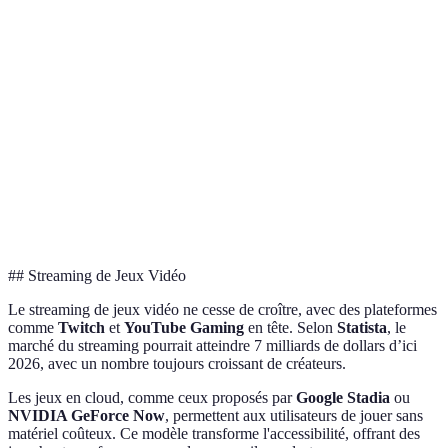
do
B
Connectivité
Moyenne
Élevée
Moyenne
exc
C o
le
mei
Prix
Moyenne
Haute
Faible
rap
qua
pri
## Streaming de Jeux Vidéo
Le streaming de jeux vidéo ne cesse de croître, avec des plateformes
comme
Twitch
et
YouTube Gaming
en tête. Selon
Statista
, le
marché du streaming pourrait atteindre 7 milliards de dollars d’ici
2026, avec un nombre toujours croissant de créateurs.
Les jeux en cloud, comme ceux proposés par
Google Stadia
ou
NVIDIA GeForce Now
, permettent aux utilisateurs de jouer sans
matériel coûteux. Ce modèle transforme l'accessibilité, offrant des