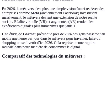
En 2026, le métavers n'est plus une simple vision futuriste. Avec des
entreprises comme
Meta
(anciennement Facebook) investissant
massivement, le métavers devient une extension de notre réalité
sociale. Réalité virtuelle (VR) et augmentée (AR) rendent les
expériences digitales plus immersives que jamais.
Une étude de
Gartner
prédit que près de 25% des gens passeront au
moins une heure par jour dans le métavers pour travailler, faire du
shopping ou se divertir d'ici 2026. Cela représente une rupture
radicale dans notre manière de consommer le digital.
Comparatif des technologies du métavers :
Critère
Métavers A
Métavers B
Métavers C
Ver
A e
Immersion
Haute
Moyenne
Haute
son
lea
A
Accessibilité
Élevée
Faible
Moyenne