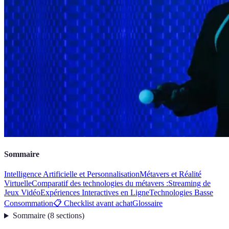
Sommaire
Intelligence Artificielle et Personnalisation
Métavers et Réalité
Virtuelle
Comparatif des technologies du métavers :
Streaming de
Jeux Vidéo
Expériences Interactives en Ligne
Technologies Basse
Consommation
📋 Checklist avant achat
Glossaire
Sommaire
(
8
sections
)