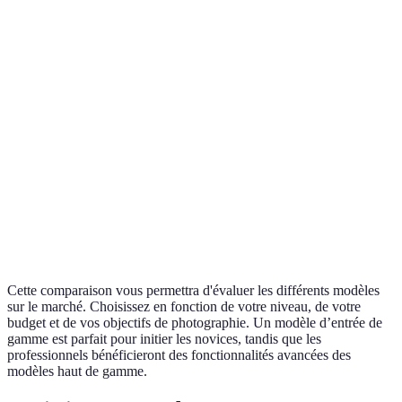
économiqu
Qualité
Drone C
de
12 MP
20 MP
30 MP
pour les
l'image
pros
Drone C
Temps
25 min
35 min
40 min
meilleure
de vol
autonomie
Drone C es
Stabilité
Très
Bonne
Exceptionnelle
le plus
en vol
bonne
stable
Cette comparaison vous permettra d'évaluer les différents modèles
sur le marché. Choisissez en fonction de votre niveau, de votre
budget et de vos objectifs de photographie. Un modèle d’entrée de
gamme est parfait pour initier les novices, tandis que les
professionnels bénéficieront des fonctionnalités avancées des
modèles haut de gamme.