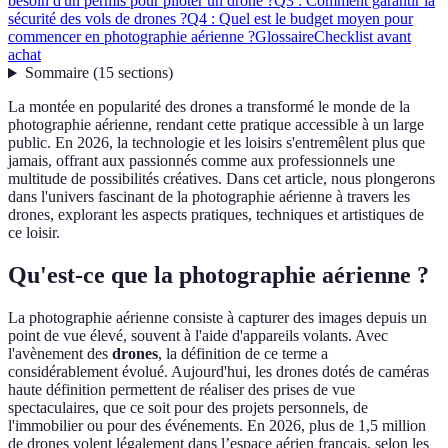
besoin d'un permis pour piloter un drone ?
Q3 : Comment garantir la
sécurité des vols de drones ?
Q4 : Quel est le budget moyen pour
commencer en photographie aérienne ?
Glossaire
Checklist avant
achat
Sommaire
(
15
sections
)
La montée en popularité des drones a transformé le monde de la
photographie aérienne, rendant cette pratique accessible à un large
public. En 2026, la technologie et les loisirs s'entremêlent plus que
jamais, offrant aux passionnés comme aux professionnels une
multitude de possibilités créatives. Dans cet article, nous plongerons
dans l'univers fascinant de la photographie aérienne à travers les
drones, explorant les aspects pratiques, techniques et artistiques de
ce loisir.
Qu'est-ce que la photographie aérienne ?
La photographie aérienne consiste à capturer des images depuis un
point de vue élevé, souvent à l'aide d'appareils volants. Avec
l'avènement des
drones
, la définition de ce terme a
considérablement évolué. Aujourd'hui, les drones dotés de caméras
haute définition permettent de réaliser des prises de vue
spectaculaires, que ce soit pour des projets personnels, de
l'immobilier ou pour des événements. En 2026, plus de 1,5 million
de drones volent légalement dans l’espace aérien français, selon les