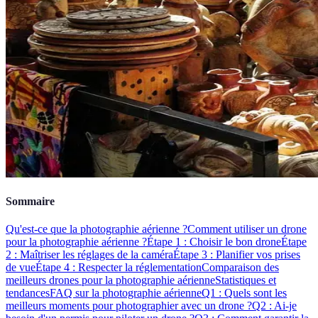
Sommaire
Qu'est-ce que la photographie aérienne ?
Comment utiliser un drone
pour la photographie aérienne ?
Étape 1 : Choisir le bon drone
Étape
2 : Maîtriser les réglages de la caméra
Étape 3 : Planifier vos prises
de vue
Étape 4 : Respecter la réglementation
Comparaison des
meilleurs drones pour la photographie aérienne
Statistiques et
tendances
FAQ sur la photographie aérienne
Q1 : Quels sont les
meilleurs moments pour photographier avec un drone ?
Q2 : Ai-je