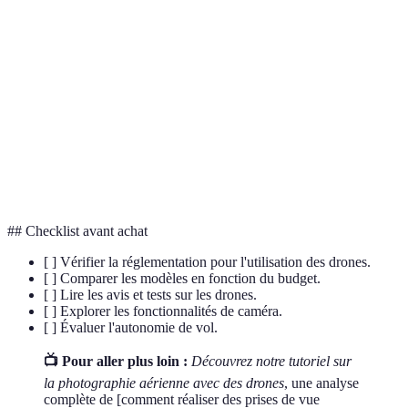
Appareil volant télécommandé, souvent équipé
Drone
d'une caméra pour capturer des images aériennes.
Système permettant de maintenir la caméra stable
Stabilisation
pendant le vol, important pour la qualité d'image.
Modifications effectuées sur les images après leur
Post-
prise, souvent réalisées avec des logiciels de
traitement
retouche.
## Checklist avant achat
[ ] Vérifier la réglementation pour l'utilisation des drones.
[ ] Comparer les modèles en fonction du budget.
[ ] Lire les avis et tests sur les drones.
[ ] Explorer les fonctionnalités de caméra.
[ ] Évaluer l'autonomie de vol.
📺 Pour aller plus loin :
Découvrez notre tutoriel sur
la photographie aérienne avec des drones
, une analyse
complète de [comment réaliser des prises de vue